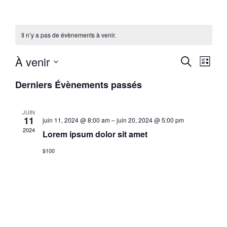
Il n’y a pas de évènements à venir.
Reche
Nav
À venir
Recherche
Liste
Sélectionnez
de
et
une
Derniers Évènements passés
date.
vu
naviga
Év
JUIN
de
11
juin 11, 2024 @ 8:00 am
–
juin 20, 2024 @ 5:00 pm
2024
Lorem ipsum dolor sit amet
vues
$100
Évène